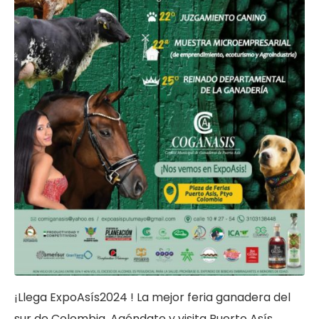
Lorem ipsum dolor sit amet, consectetur adipiscing elit,
sed do eiusmod tempor incididunt ut labore et dolore
magna aliqua. Ut enim ad minim veniam, quis nostrud
exercitation ullamco laboris nisi ut aliquip ex ea
¡Llega ExpoAsís2024 ! La mejor feria ganadera del
commodo consequat. Duis aute irure dolor in
reprehenderit in voluptate velit esse cillum dolore eu
sur de Colombia. Agéndate y visita Puerto Asís,